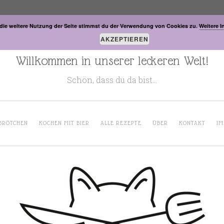
die weitere Nutzung der Seite stimmst du der Verwendung von Cookies zu.
Weitere I
AKZEPTIEREN
Willkommen in unserer leckeren Welt!
Schön, dass du da bist…
BRÖTCHEN
KOCHEN MIT BIER
ALLE REZEPTE
ÜBER
KONTAKT
IM