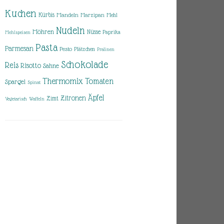
Kuchen
Kürbis
Mandeln
Marzipan
Mehl
Nudeln
Möhren
Nüsse
Paprika
Mehlspeisen
Pasta
Parmesan
Pesto
Plätzchen
Pralinen
Schokolade
Reis
Risotto
Sahne
Thermomix
Tomaten
Spargel
Spinat
Äpfel
Zitronen
Zimt
Vegetarisch
Waffeln