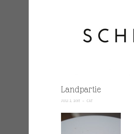
Landpartie
JULI 2, 2017
~
CAT