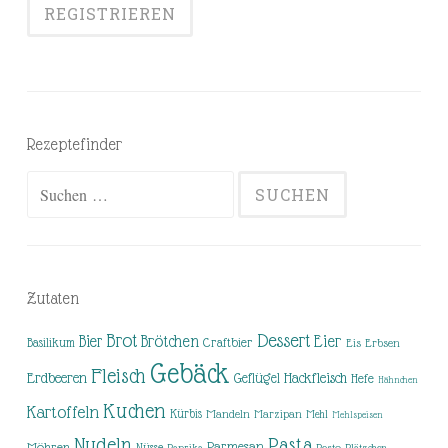
Rezeptefinder
Suchen
nach:
Zutaten
Brot
Dessert
Brötchen
Eier
Bier
Basilikum
Craftbier
Eis
Erbsen
Gebäck
Fleisch
Erdbeeren
Hackfleisch
Geflügel
Hefe
Hähnchen
Kuchen
Kartoffeln
Kürbis
Mandeln
Marzipan
Mehl
Mehlspeisen
Nudeln
Pasta
Parmesan
Möhren