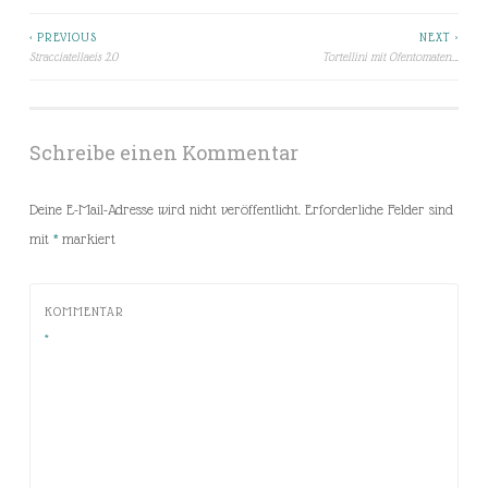
< PREVIOUS
NEXT >
Beitragsnavigation
Stracciatellaeis 2.0
Tortellini mit Ofentomaten….
Schreibe einen Kommentar
Deine E-Mail-Adresse wird nicht veröffentlicht.
Erforderliche Felder sind
mit
*
markiert
KOMMENTAR
*