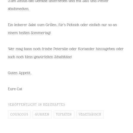
Zum Schluß das Gemüse unterheben und mit Salz und Pfeffer
abschmecken.
Ein leckerer Salat zum Grillen, für’s Picknick oder einfach nur so an
einem heißen Sommertag!
Wer mag kann noch frische Petersilie oder Koriander hinzugeben oder
auch noch klein gewürfelten Schafskäse!
Guten Appetit,
Eure Cat
VERÖFFENTLICHT IN
HERZHAFTES
COUSCOUS
GURKEN
TOMATEN
VEGETARISCH