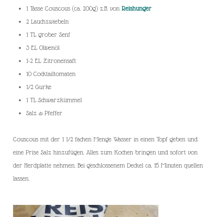
1 Tasse Couscous (ca. 200g) z.B. von
Reishunger
2 Lauchzwiebeln
1 TL grober Senf
3 EL Olivenöl
1-2 EL Zitronensaft
10 Cocktailtomaten
1/2 Gurke
1 TL Schwarzkümmel
Salz & Pfeffer
Couscous mit der 1 1/2 fachen Menge Wasser in einen Topf geben und
eine Prise Salz hinzufügen. Alles zum Kochen bringen und sofort von
der Herdplatte nehmen. Bei geschlossenem Deckel ca. 15 Minuten quellen
lassen.