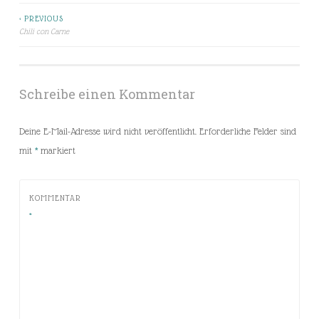
< PREVIOUS
Beitragsnavigation
Chili con Carne
Schreibe einen Kommentar
Deine E-Mail-Adresse wird nicht veröffentlicht.
Erforderliche Felder sind
mit
*
markiert
KOMMENTAR
*