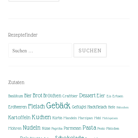
Rezeptefinder
Suchen
nach:
Zutaten
Brot
Dessert
Brötchen
Eier
Bier
Basilikum
Craftbier
Eis
Erbsen
Gebäck
Fleisch
Erdbeeren
Hackfleisch
Geflügel
Hefe
Hähnchen
Kuchen
Kartoffeln
Kürbis
Mandeln
Marzipan
Mehl
Mehlspeisen
Nudeln
Pasta
Parmesan
Möhren
Nüsse
Pesto
Paprika
Plätzchen