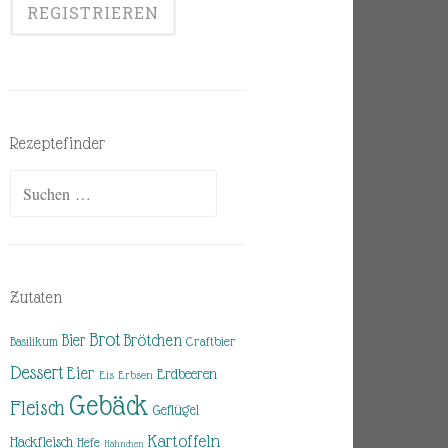
Rezeptefinder
Suchen
nach:
Zutaten
Brot
Brötchen
Bier
Basilikum
Craftbier
Dessert
Eier
Erdbeeren
Eis
Erbsen
Gebäck
Fleisch
Geflügel
Kartoffeln
Hackfleisch
Hefe
Hähnchen