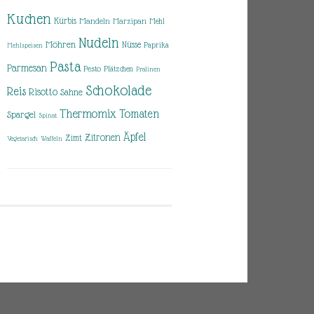
Kuchen
Kürbis
Mandeln
Marzipan
Mehl
Nudeln
Möhren
Nüsse
Paprika
Mehlspeisen
Pasta
Parmesan
Pesto
Plätzchen
Pralinen
Schokolade
Reis
Risotto
Sahne
Thermomix
Tomaten
Spargel
Spinat
Äpfel
Zitronen
Zimt
Vegetarisch
Waffeln