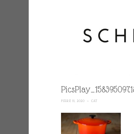
PicsPlay_1583950971
MÄRZ 11, 2020
~
CAT