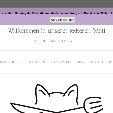
die weitere Nutzung der Seite stimmst du der Verwendung von Cookies zu.
Weitere I
AKZEPTIEREN
Willkommen in unserer leckeren Welt!
Schön, dass du da bist…
BRÖTCHEN
KOCHEN MIT BIER
ALLE REZEPTE
ÜBER
KONTAKT
IM