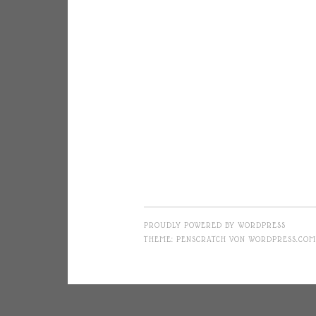
PROUDLY POWERED BY WORDPRESS
THEME: PENSCRATCH VON
WORDPRESS.COM