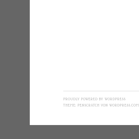
PROUDLY POWERED BY WORDPRESS
THEME: PENSCRATCH VON
WORDPRESS.COM