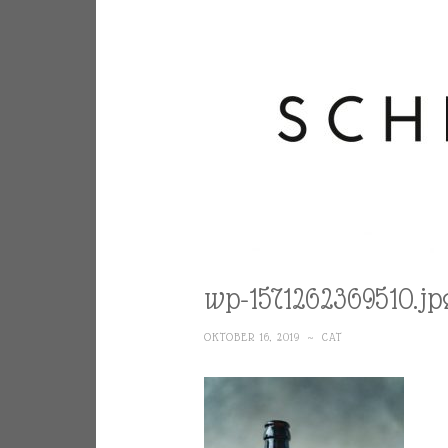
wp-1571262369510.jp
OKTOBER 16, 2019
~
CAT