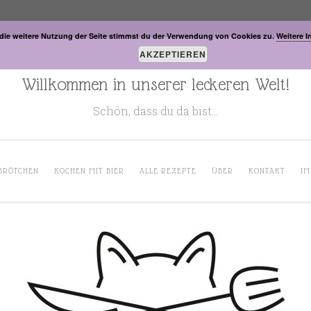
die weitere Nutzung der Seite stimmst du der Verwendung von Cookies zu.
Weitere I
AKZEPTIEREN
Willkommen in unserer leckeren Welt!
Schön, dass du da bist…
BRÖTCHEN
KOCHEN MIT BIER
ALLE REZEPTE
ÜBER
KONTAKT
IM