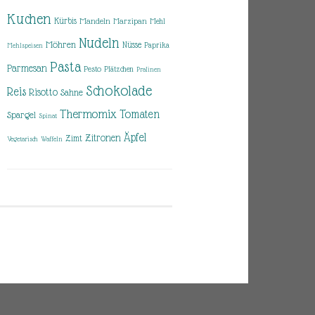
Kuchen
Kürbis
Mandeln
Marzipan
Mehl
Nudeln
Möhren
Nüsse
Paprika
Mehlspeisen
Pasta
Parmesan
Pesto
Plätzchen
Pralinen
Schokolade
Reis
Risotto
Sahne
Thermomix
Tomaten
Spargel
Spinat
Äpfel
Zitronen
Zimt
Vegetarisch
Waffeln