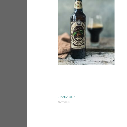
< PREVIOUS
Beitragsnavigation
Bieramisu