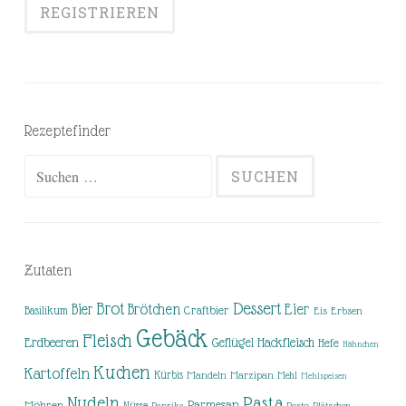
Rezeptefinder
Suchen
nach:
Zutaten
Brot
Dessert
Brötchen
Eier
Bier
Basilikum
Craftbier
Eis
Erbsen
Gebäck
Fleisch
Erdbeeren
Hackfleisch
Geflügel
Hefe
Hähnchen
Kuchen
Kartoffeln
Kürbis
Mandeln
Marzipan
Mehl
Mehlspeisen
Nudeln
Pasta
Parmesan
Möhren