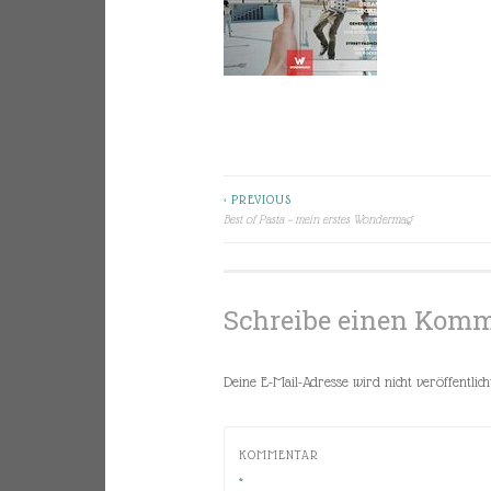
< PREVIOUS
Beitragsnavigation
Best of Pasta – mein erstes Wondermag
Schreibe einen Kom
Deine E-Mail-Adresse wird nicht veröffentlicht
KOMMENTAR
*