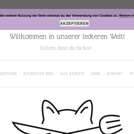
die weitere Nutzung der Seite stimmst du der Verwendung von Cookies zu.
Weitere I
AKZEPTIEREN
Willkommen in unserer leckeren Welt!
Schön, dass du da bist…
BRÖTCHEN
KOCHEN MIT BIER
ALLE REZEPTE
ÜBER
KONTAKT
IM