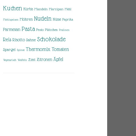
Kuchen
Kürbis
Mandeln
Marzipan
Mehl
Nudeln
Möhren
Nüsse
Paprika
Mehlspeisen
Pasta
Parmesan
Pesto
Plätzchen
Pralinen
Schokolade
Reis
Risotto
Sahne
Thermomix
Tomaten
Spargel
Spinat
Äpfel
Zitronen
Zimt
Vegetarisch
Waffeln