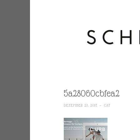
5a28060cbfea2
DEZEMBER 23, 2017
~
CAT