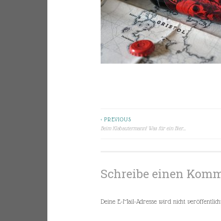
< PREVIOUS
Beitragsnavigation
Beim Klabautermann! Was für ein Bier…
Schreibe einen Kom
Deine E-Mail-Adresse wird nicht veröffentlicht