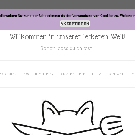
die weitere Nutzung der Seite stimmst du der Verwendung von Cookies zu.
Weitere I
AKZEPTIEREN
Willkommen in unserer leckeren Welt!
Schön, dass du da bist…
BRÖTCHEN
KOCHEN MIT BIER
ALLE REZEPTE
ÜBER
KONTAKT
IM