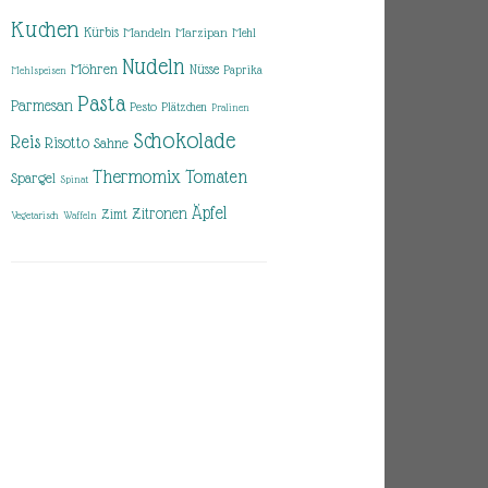
Kuchen
Kürbis
Mandeln
Marzipan
Mehl
Nudeln
Möhren
Nüsse
Paprika
Mehlspeisen
Pasta
Parmesan
Pesto
Plätzchen
Pralinen
Schokolade
Reis
Risotto
Sahne
Thermomix
Tomaten
Spargel
Spinat
Äpfel
Zitronen
Zimt
Vegetarisch
Waffeln