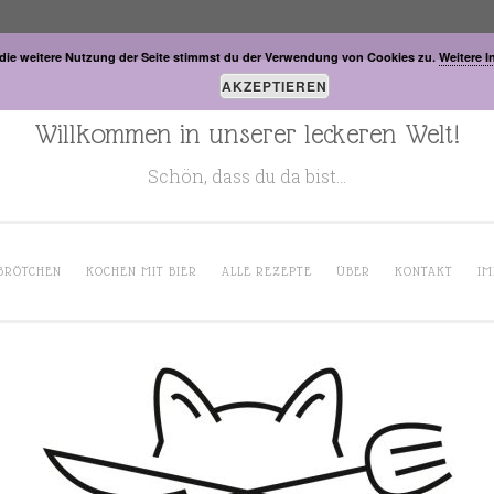
die weitere Nutzung der Seite stimmst du der Verwendung von Cookies zu.
Weitere I
AKZEPTIEREN
Willkommen in unserer leckeren Welt!
Schön, dass du da bist…
BRÖTCHEN
KOCHEN MIT BIER
ALLE REZEPTE
ÜBER
KONTAKT
IM