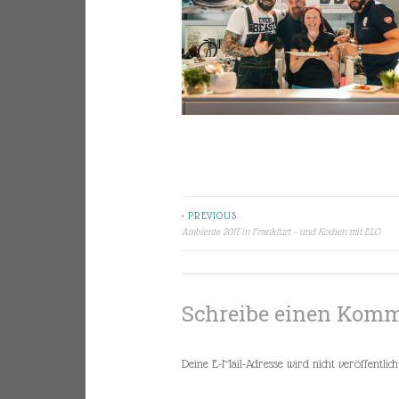
< PREVIOUS
Beitragsnavigation
Ambiente 2017 in Frankfurt – und Kochen mit ELO
Schreibe einen Kom
Deine E-Mail-Adresse wird nicht veröffentlicht