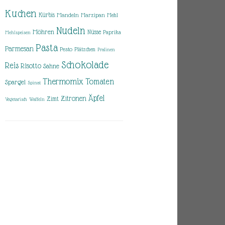
Kuchen
Kürbis
Mandeln
Marzipan
Mehl
Nudeln
Möhren
Nüsse
Paprika
Mehlspeisen
Pasta
Parmesan
Pesto
Plätzchen
Pralinen
Schokolade
Reis
Risotto
Sahne
Thermomix
Tomaten
Spargel
Spinat
Äpfel
Zitronen
Zimt
Vegetarisch
Waffeln