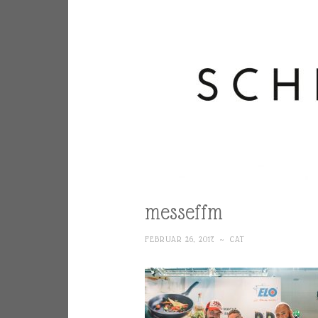
messeffm
FEBRUAR 26, 2017
~
CAT