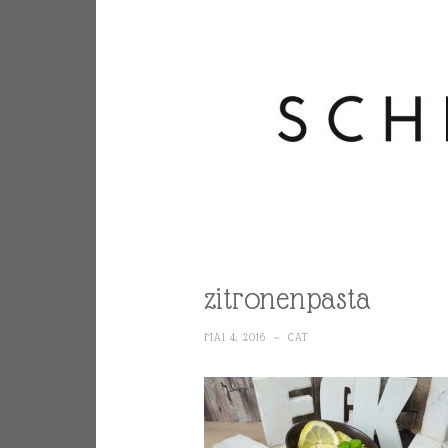
zitronenpasta
MAI 4, 2016
~
CAT