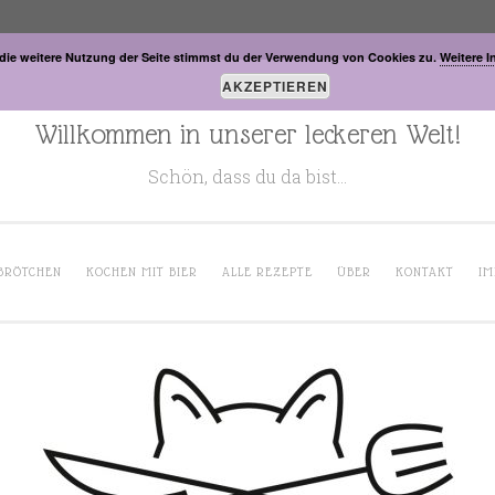
die weitere Nutzung der Seite stimmst du der Verwendung von Cookies zu.
Weitere I
AKZEPTIEREN
Willkommen in unserer leckeren Welt!
Schön, dass du da bist…
BRÖTCHEN
KOCHEN MIT BIER
ALLE REZEPTE
ÜBER
KONTAKT
IM