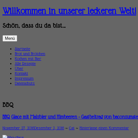
Zum
Willkommen in unserer leckeren Welt!
Inhalt
springen
Schön, dass du da bist…
Menü
Startseite
Brot und Brötchen
Kochen mit Bier
Alle Rezepte
Über
Kontakt
Impressum
Datenschutz
BBQ
BBQ Glace mit Malzbier und Himbeeren – Gastbeitrag von baconzumst
November 27, 2016
Dezember 2, 2016
~
Cat
~
Hinterlasse einen Kommentar