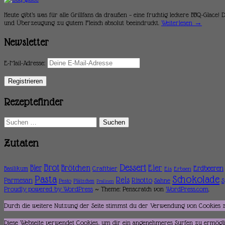
Heute gibt’s was für alle Grillfans da draußen – eine fruchtig leckere BBQ-Glace
und Überzeugung zu gutem Fleisch absolut beeindruckt.
Weiterlesen
→
Newsletter
E-Mail-Adresse:
Rezeptefinder
Suchen
nach:
Zutaten
Brot
Dessert
Brötchen
Eier
Bier
Erdbeeren
Basilikum
Craftbier
Eis
Erbsen
Pasta
Schokolade
Reis
Parmesan
Risotto
Sahne
S
Pesto
Plätzchen
Pralinen
Proudly powered by WordPress
~
Theme: Penscratch von
WordPress.com
.
Durch die weitere Nutzung der Seite stimmst du der Verwendung von Cookies 
Diese Webseite verwendet Cookies, um dir ein angenehmeres Surfen zu ermöglic