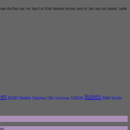
mas durften wir im April in Köln kennen lernen und er hat uns mit seiner Liebe
hen
Nudeln
Möhren
Kürbis
Mandeln
Nüsse
Marzipan
Mehl
Paprika
Mehlspeisen
en!