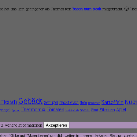
! Die hat uns kein geringerer als Thomas von
bacon zum steak
mitgebracht. 🙂 Tho
Gebäck
Fleisch
Kuc
Kartoffeln
Hackfleisch
Geflügel
Hefe
Hähnchen
Thermomix
Tomaten
Äpfel
Zitronen
pargel
Zimt
Spinat
Vegetarisch
Waffeln
zu.
Weitere Informationen
Akzeptieren
hen. Klicke auf "Akzeptieren" um dich weiter in unserer leckeren Welt umzuschau