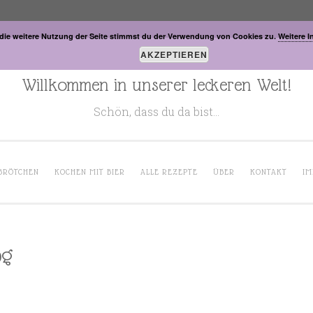
die weitere Nutzung der Seite stimmst du der Verwendung von Cookies zu.
Weitere I
AKZEPTIEREN
Willkommen in unserer leckeren Welt!
Schön, dass du da bist…
BRÖTCHEN
KOCHEN MIT BIER
ALLE REZEPTE
ÜBER
KONTAKT
IM
pg