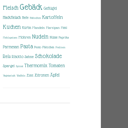
Gebäck
Fleisch
Geflügel
Kartoffeln
Hackfleisch
Hefe
Hähnchen
Kuchen
Kürbis
Mandeln
Marzipan
Mehl
Nudeln
Möhren
Nüsse
Paprika
Mehlspeisen
Pasta
Parmesan
Pesto
Plätzchen
Pralinen
Schokolade
Reis
Risotto
Sahne
Thermomix
Tomaten
Spargel
Spinat
Äpfel
Zitronen
Zimt
Vegetarisch
Waffeln