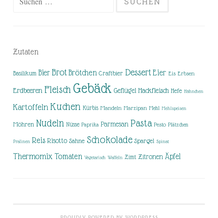
nach:
Zutaten
Brot
Dessert
Brötchen
Eier
Bier
Basilikum
Craftbier
Eis
Erbsen
Gebäck
Fleisch
Erdbeeren
Hackfleisch
Geflügel
Hefe
Hähnchen
Kuchen
Kartoffeln
Kürbis
Mandeln
Marzipan
Mehl
Mehlspeisen
Nudeln
Pasta
Parmesan
Möhren
Nüsse
Pesto
Paprika
Plätzchen
Schokolade
Reis
Risotto
Sahne
Spargel
Pralinen
Spinat
Thermomix
Tomaten
Äpfel
Zitronen
Zimt
Vegetarisch
Waffeln
PROUDLY POWERED BY WORDPRESS