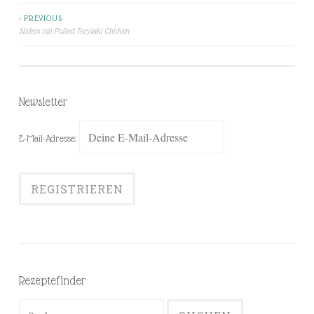
< PREVIOUS
Beitragsnavigation
Sliders mit Pulled Teryiaki Chicken
Newsletter
E-Mail-Adresse:
Rezeptefinder
Suchen