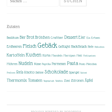
nach:
Zutaten
Brot
Dessert
Brötchen
Eier
Bier
Basilikum
Craftbier
Eis
Erbsen
Gebäck
Fleisch
Erdbeeren
Hackfleisch
Geflügel
Hefe
Hähnchen
Kuchen
Kartoffeln
Kürbis
Mandeln
Marzipan
Mehl
Mehlspeisen
Nudeln
Pasta
Parmesan
Möhren
Nüsse
Pesto
Paprika
Plätzchen
Schokolade
Reis
Risotto
Sahne
Spargel
Pralinen
Spinat
Thermomix
Tomaten
Äpfel
Zitronen
Zimt
Vegetarisch
Waffeln
PROUDLY POWERED BY WORDPRESS