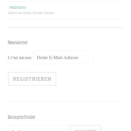
< PREVIOUS
Beitragsnavigation
Sliders mit Pulled Teryiaki Chicken
Newsletter
E-Mail-Adresse:
Rezeptefinder
Suchen