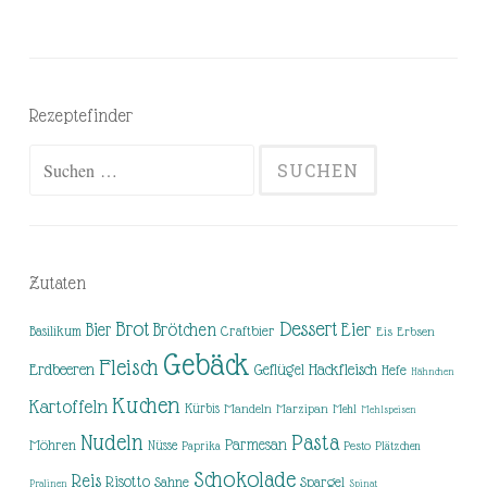
Rezeptefinder
Suchen
nach:
Zutaten
Brot
Dessert
Brötchen
Eier
Bier
Basilikum
Craftbier
Eis
Erbsen
Gebäck
Fleisch
Erdbeeren
Hackfleisch
Geflügel
Hefe
Hähnchen
Kuchen
Kartoffeln
Kürbis
Mandeln
Marzipan
Mehl
Mehlspeisen
Nudeln
Pasta
Parmesan
Möhren
Nüsse
Pesto
Paprika
Plätzchen
Schokolade
Reis
Risotto
Sahne
Spargel
Pralinen
Spinat