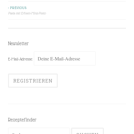
< PREVIOUS
Beitragsnavigation
Pasta mit Erbsen-Minz-Pesto
Newsletter
E-Mail-Adresse:
Rezeptefinder
Suchen