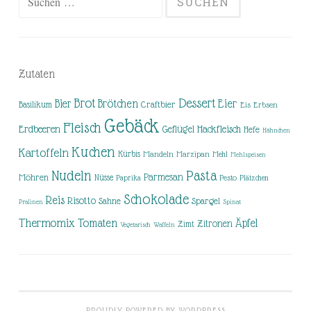
nach:
Zutaten
Brot
Dessert
Brötchen
Eier
Bier
Basilikum
Craftbier
Eis
Erbsen
Gebäck
Fleisch
Erdbeeren
Hackfleisch
Geflügel
Hefe
Hähnchen
Kuchen
Kartoffeln
Kürbis
Mandeln
Marzipan
Mehl
Mehlspeisen
Nudeln
Pasta
Parmesan
Möhren
Nüsse
Pesto
Paprika
Plätzchen
Schokolade
Reis
Risotto
Sahne
Spargel
Pralinen
Spinat
Thermomix
Tomaten
Äpfel
Zitronen
Zimt
Vegetarisch
Waffeln
PROUDLY POWERED BY WORDPRESS