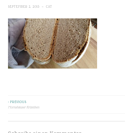
SEPTEMBER 2, 2015
~
CAT
< PREVIOUS
Beitragsnavigation
Mornshäuser Krüstchen