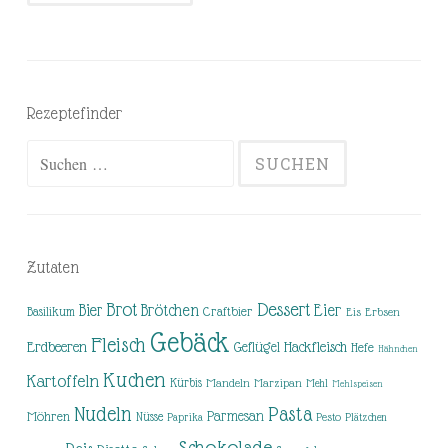
Rezeptefinder
Suchen
nach:
Zutaten
Brot
Dessert
Brötchen
Eier
Bier
Basilikum
Craftbier
Eis
Erbsen
Gebäck
Fleisch
Erdbeeren
Hackfleisch
Geflügel
Hefe
Hähnchen
Kuchen
Kartoffeln
Kürbis
Mandeln
Marzipan
Mehl
Mehlspeisen
Nudeln
Pasta
Parmesan
Möhren
Nüsse
Pesto
Paprika
Plätzchen