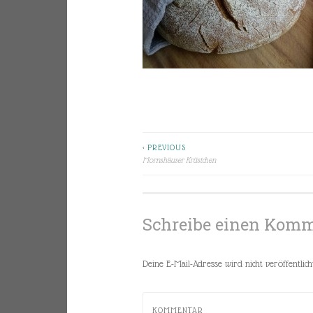
< PREVIOUS
Beitragsnavigation
Mornshäuser Krüstchen
Schreibe einen Kom
Deine E-Mail-Adresse wird nicht veröffentlicht
KOMMENTAR