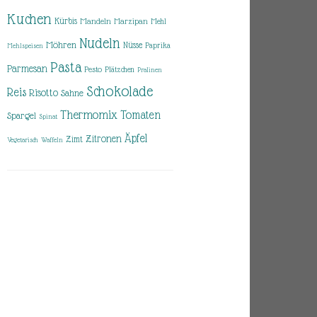
Kuchen
Kürbis
Mandeln
Marzipan
Mehl
Nudeln
Möhren
Nüsse
Paprika
Mehlspeisen
Pasta
Parmesan
Pesto
Plätzchen
Pralinen
Schokolade
Reis
Risotto
Sahne
Thermomix
Tomaten
Spargel
Spinat
Äpfel
Zitronen
Zimt
Vegetarisch
Waffeln