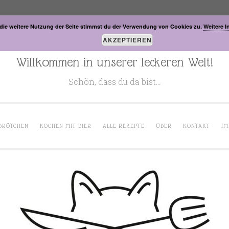
die weitere Nutzung der Seite stimmst du der Verwendung von Cookies zu.
Weitere I
AKZEPTIEREN
Willkommen in unserer leckeren Welt!
Schön, dass du da bist…
BRÖTCHEN
KOCHEN MIT BIER
ALLE REZEPTE
ÜBER
KONTAKT
IM