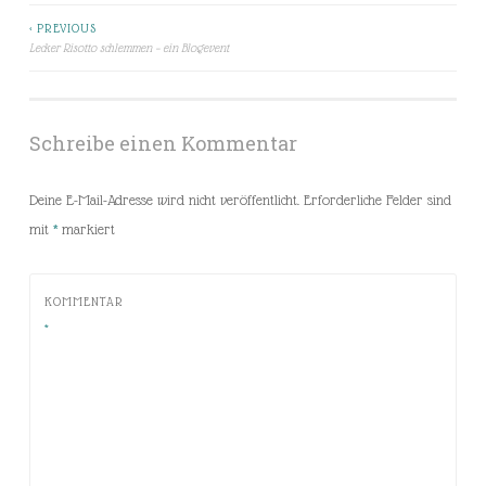
< PREVIOUS
Beitragsnavigation
Lecker Risotto schlemmen – ein Blogevent
Schreibe einen Kommentar
Deine E-Mail-Adresse wird nicht veröffentlicht.
Erforderliche Felder sind
mit
*
markiert
KOMMENTAR
*