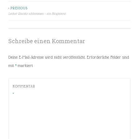
< PREVIOUS
Beitragsnavigation
Lecker Risotto schlemmen – ein Blogevent
Schreibe einen Kommentar
Deine E-Mail-Adresse wird nicht veröffentlicht.
Erforderliche Felder sind
mit
*
markiert
KOMMENTAR
*