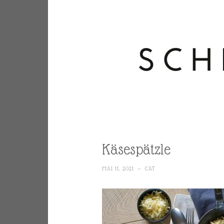
Käsespätzle
MAI 11, 2021
~
CAT