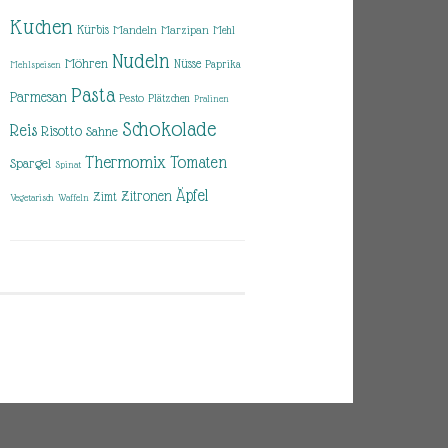
Kuchen
Kürbis
Mandeln
Marzipan
Mehl
Nudeln
Möhren
Nüsse
Paprika
Mehlspeisen
Pasta
Parmesan
Pesto
Plätzchen
Pralinen
Schokolade
Reis
Risotto
Sahne
Thermomix
Tomaten
Spargel
Spinat
Äpfel
Zitronen
Zimt
Vegetarisch
Waffeln