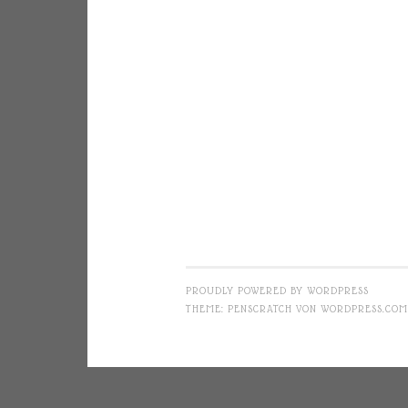
PROUDLY POWERED BY WORDPRESS
THEME: PENSCRATCH VON
WORDPRESS.COM