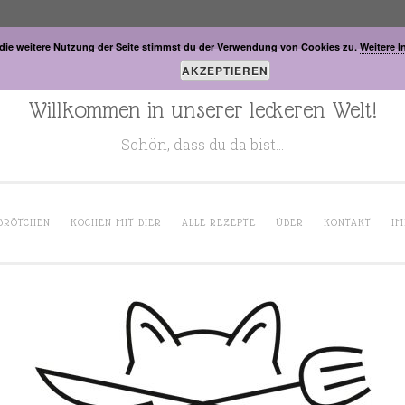
die weitere Nutzung der Seite stimmst du der Verwendung von Cookies zu.
Weitere I
AKZEPTIEREN
Willkommen in unserer leckeren Welt!
Schön, dass du da bist…
BRÖTCHEN
KOCHEN MIT BIER
ALLE REZEPTE
ÜBER
KONTAKT
IM