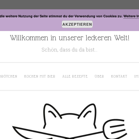
die weitere Nutzung der Seite stimmst du der Verwendung von Cookies zu.
Weitere I
AKZEPTIEREN
Willkommen in unserer leckeren Welt!
Schön, dass du da bist…
BRÖTCHEN
KOCHEN MIT BIER
ALLE REZEPTE
ÜBER
KONTAKT
IM