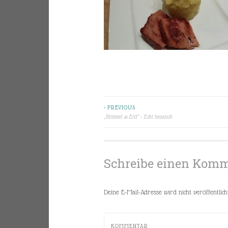
< PREVIOUS
Beitragsnavigation
„Himmel & Erd“ – Echt hessisch
Schreibe einen Kom
Deine E-Mail-Adresse wird nicht veröffentlicht
KOMMENTAR