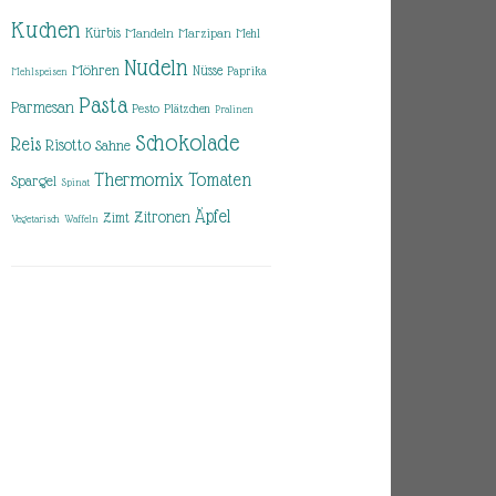
Kuchen
Kürbis
Mandeln
Marzipan
Mehl
Nudeln
Möhren
Nüsse
Paprika
Mehlspeisen
Pasta
Parmesan
Pesto
Plätzchen
Pralinen
Schokolade
Reis
Risotto
Sahne
Thermomix
Tomaten
Spargel
Spinat
Äpfel
Zitronen
Zimt
Vegetarisch
Waffeln