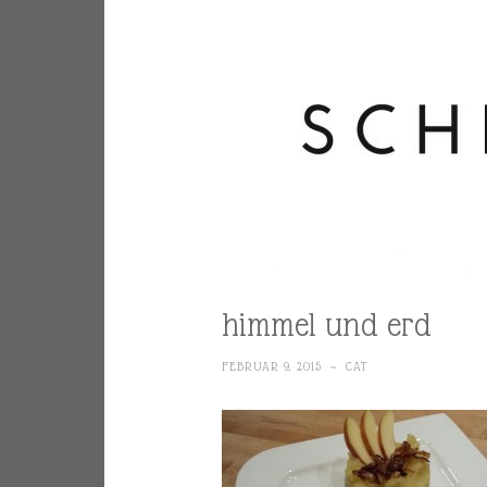
himmel und erd
FEBRUAR 9, 2015
~
CAT