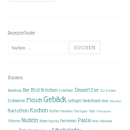
Rezeptefinder
Suchen
nach:
Zutaten
Brot
Dessert
Brötchen
Eier
Bier
Basilikum
Craftbier
Eis
Erbsen
Gebäck
Fleisch
Erdbeeren
Hackfleisch
Geflügel
Hefe
Hähnchen
Kuchen
Kartoffeln
Kürbis
Mandeln
Marzipan
Mehl
Mehlspeisen
Nudeln
Pasta
Parmesan
Möhren
Nüsse
Pesto
Paprika
Plätzchen