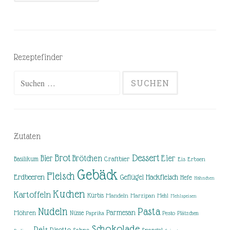
Rezeptefinder
Suchen
nach:
Zutaten
Brot
Dessert
Brötchen
Eier
Bier
Basilikum
Craftbier
Eis
Erbsen
Gebäck
Fleisch
Erdbeeren
Hackfleisch
Geflügel
Hefe
Hähnchen
Kuchen
Kartoffeln
Kürbis
Mandeln
Marzipan
Mehl
Mehlspeisen
Nudeln
Pasta
Parmesan
Möhren
Nüsse
Pesto
Paprika
Plätzchen
Schokolade
Reis