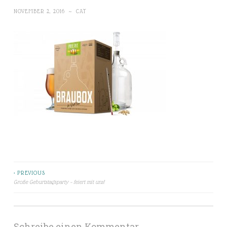
NOVEMBER 2, 2016
~
CAT
< PREVIOUS
Beitragsnavigation
Große Geburtstagsparty – feiert mit uns!
Schreibe einen Kommentar