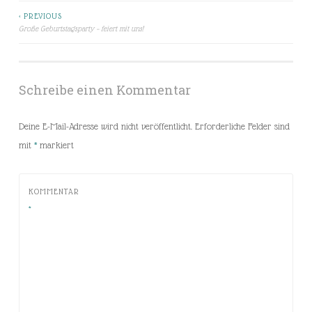
< PREVIOUS
Beitragsnavigation
Große Geburtstagsparty – feiert mit uns!
Schreibe einen Kommentar
Deine E-Mail-Adresse wird nicht veröffentlicht.
Erforderliche Felder sind
mit
*
markiert
KOMMENTAR
*