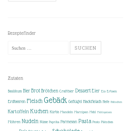
Rezeptefinder
Suchen
nach:
Zutaten
Brot
Dessert
Brötchen
Eier
Bier
Basilikum
Craftbier
Eis
Erbsen
Gebäck
Fleisch
Erdbeeren
Hackfleisch
Geflügel
Hefe
Hähnchen
Kuchen
Kartoffeln
Kürbis
Mandeln
Marzipan
Mehl
Mehlspeisen
Nudeln
Pasta
Parmesan
Möhren
Nüsse
Pesto
Paprika
Plätzchen