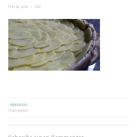
MAI 18, 2015
~
CAT
< PREVIOUS
Beitragsnavigation
Frühlingstarte