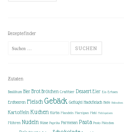
Rezeptefinder
Suchen
nach:
Zutaten
Brot
Dessert
Brötchen
Eier
Bier
Basilikum
Craftbier
Eis
Erbsen
Gebäck
Fleisch
Erdbeeren
Hackfleisch
Geflügel
Hefe
Hähnchen
Kuchen
Kartoffeln
Kürbis
Mandeln
Marzipan
Mehl
Mehlspeisen
Nudeln
Pasta
Parmesan
Möhren
Nüsse
Pesto
Paprika
Plätzchen