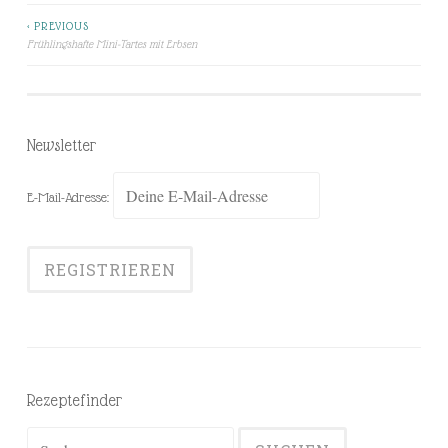
< PREVIOUS
Beitragsnavigation
Frühlingshafte Mini-Tartes mit Erbsen
Newsletter
E-Mail-Adresse:
Rezeptefinder
Suchen