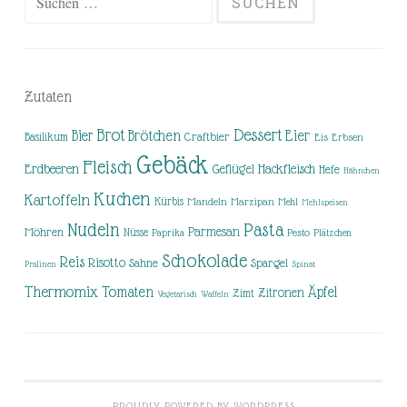
nach:
Zutaten
Brot
Dessert
Brötchen
Eier
Bier
Basilikum
Craftbier
Eis
Erbsen
Gebäck
Fleisch
Erdbeeren
Hackfleisch
Geflügel
Hefe
Hähnchen
Kuchen
Kartoffeln
Kürbis
Mandeln
Marzipan
Mehl
Mehlspeisen
Nudeln
Pasta
Parmesan
Möhren
Nüsse
Pesto
Paprika
Plätzchen
Schokolade
Reis
Risotto
Sahne
Spargel
Pralinen
Spinat
Thermomix
Tomaten
Äpfel
Zitronen
Zimt
Vegetarisch
Waffeln
PROUDLY POWERED BY WORDPRESS