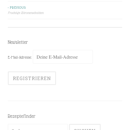
< PREVIOUS
Beitragsnavigation
Fruchtige Zitronenschnitten
Newsletter
E-Mail-Adresse:
Rezeptefinder
Suchen