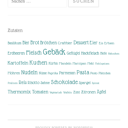
nach:
Zutaten
Brot
Dessert
Brötchen
Eier
Bier
Basilikum
Craftbier
Eis
Erbsen
Gebäck
Fleisch
Erdbeeren
Hackfleisch
Geflügel
Hefe
Hähnchen
Kuchen
Kartoffeln
Kürbis
Mandeln
Marzipan
Mehl
Mehlspeisen
Nudeln
Pasta
Parmesan
Möhren
Nüsse
Pesto
Paprika
Plätzchen
Schokolade
Reis
Risotto
Sahne
Spargel
Pralinen
Spinat
Thermomix
Tomaten
Äpfel
Zitronen
Zimt
Vegetarisch
Waffeln
PROUDLY POWERED BY WORDPRESS