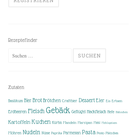
Rezeptefinder
Suchen
nach:
Zutaten
Brot
Dessert
Brötchen
Eier
Bier
Basilikum
Craftbier
Eis
Erbsen
Gebäck
Fleisch
Erdbeeren
Hackfleisch
Geflügel
Hefe
Hähnchen
Kuchen
Kartoffeln
Kürbis
Mandeln
Marzipan
Mehl
Mehlspeisen
Nudeln
Pasta
Parmesan
Möhren
Nüsse
Pesto
Paprika
Plätzchen