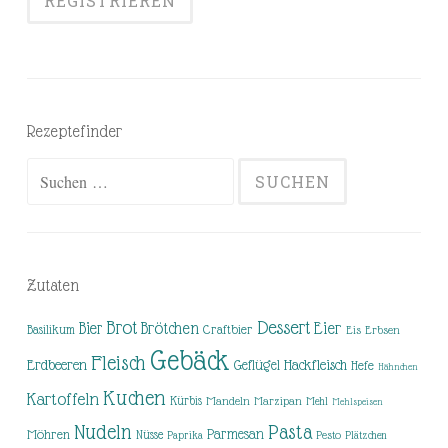
Rezeptefinder
Suchen
nach:
Zutaten
Brot
Dessert
Brötchen
Eier
Bier
Basilikum
Craftbier
Eis
Erbsen
Gebäck
Fleisch
Erdbeeren
Hackfleisch
Geflügel
Hefe
Hähnchen
Kuchen
Kartoffeln
Kürbis
Mandeln
Marzipan
Mehl
Mehlspeisen
Nudeln
Pasta
Parmesan
Möhren
Nüsse
Pesto
Paprika
Plätzchen