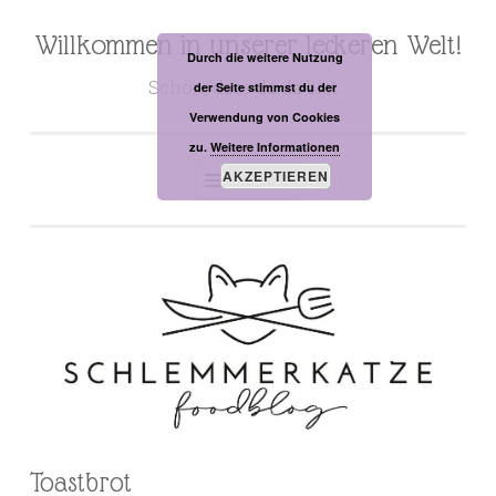
Willkommen in unserer leckeren Welt!
Zum
Durch die weitere Nutzung
Inhalt
Schön, dass du da bist…
der Seite stimmst du der
springen
Verwendung von Cookies
zu.
Weitere Informationen
AKZEPTIEREN
MENÜ
Toastbrot