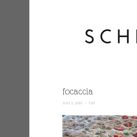
focaccia
JULI 2, 2015
~
CAT