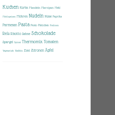
Kuchen
Kürbis
Mandeln
Marzipan
Mehl
Nudeln
Möhren
Nüsse
Paprika
Mehlspeisen
Pasta
Parmesan
Pesto
Plätzchen
Pralinen
Schokolade
Reis
Risotto
Sahne
Thermomix
Tomaten
Spargel
Spinat
Äpfel
Zitronen
Zimt
Vegetarisch
Waffeln