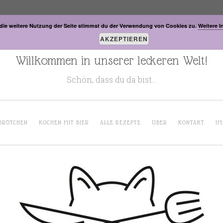
die weitere Nutzung der Seite stimmst du der Verwendung von Cookies zu.
Weitere I
AKZEPTIEREN
Willkommen in unserer leckeren Welt!
Schön, dass du da bist…
BRÖTCHEN
KOCHEN MIT BIER
ALLE REZEPTE
ÜBER
KONTAKT
IM