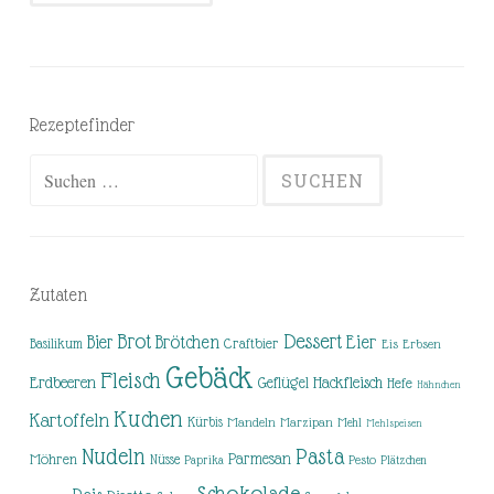
Rezeptefinder
Suchen
nach:
Zutaten
Brot
Dessert
Brötchen
Eier
Bier
Basilikum
Craftbier
Eis
Erbsen
Gebäck
Fleisch
Erdbeeren
Hackfleisch
Geflügel
Hefe
Hähnchen
Kuchen
Kartoffeln
Kürbis
Mandeln
Marzipan
Mehl
Mehlspeisen
Nudeln
Pasta
Parmesan
Möhren
Nüsse
Pesto
Paprika
Plätzchen