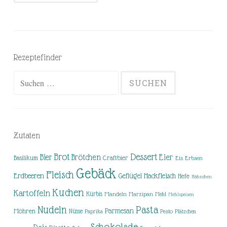
Rezeptefinder
Suchen
nach:
Zutaten
Brot
Dessert
Brötchen
Eier
Bier
Basilikum
Craftbier
Eis
Erbsen
Gebäck
Fleisch
Erdbeeren
Hackfleisch
Geflügel
Hefe
Hähnchen
Kuchen
Kartoffeln
Kürbis
Mandeln
Marzipan
Mehl
Mehlspeisen
Nudeln
Pasta
Parmesan
Möhren
Nüsse
Pesto
Paprika
Plätzchen