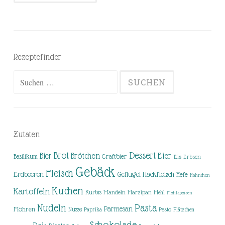
Rezeptefinder
Suchen
nach:
Zutaten
Brot
Dessert
Brötchen
Eier
Bier
Basilikum
Craftbier
Eis
Erbsen
Gebäck
Fleisch
Erdbeeren
Hackfleisch
Geflügel
Hefe
Hähnchen
Kuchen
Kartoffeln
Kürbis
Mandeln
Marzipan
Mehl
Mehlspeisen
Nudeln
Pasta
Parmesan
Möhren
Nüsse
Pesto
Paprika
Plätzchen