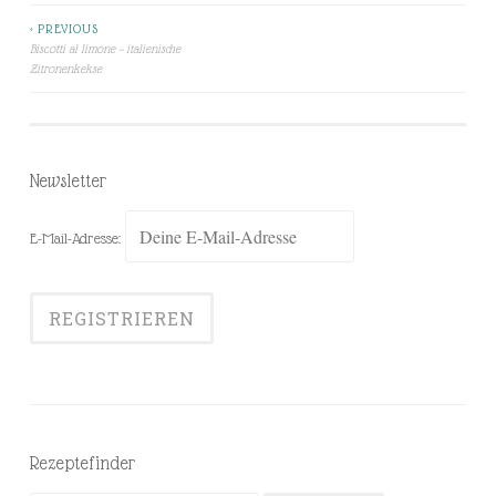
< PREVIOUS
Beitragsnavigation
Biscotti al limone – italienische
Zitronenkekse
Newsletter
E-Mail-Adresse:
Rezeptefinder