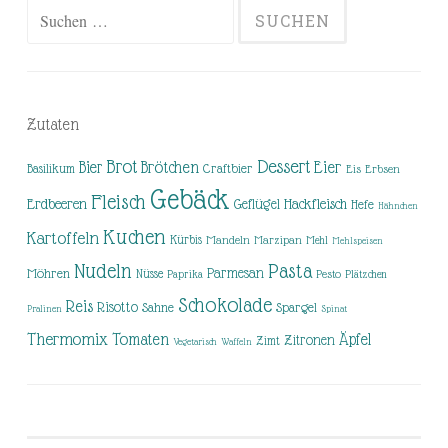
Suchen
nach:
Zutaten
Brot
Dessert
Brötchen
Eier
Bier
Basilikum
Craftbier
Eis
Erbsen
Gebäck
Fleisch
Erdbeeren
Hackfleisch
Geflügel
Hefe
Hähnchen
Kuchen
Kartoffeln
Kürbis
Mandeln
Marzipan
Mehl
Mehlspeisen
Nudeln
Pasta
Parmesan
Möhren
Nüsse
Pesto
Paprika
Plätzchen
Schokolade
Reis
Risotto
Sahne
Spargel
Pralinen
Spinat
Thermomix
Tomaten
Äpfel
Zitronen
Zimt
Vegetarisch
Waffeln