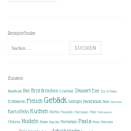
Rezeptefinder
Suchen
nach:
Zutaten
Brot
Dessert
Brötchen
Eier
Bier
Basilikum
Craftbier
Eis
Erbsen
Gebäck
Fleisch
Erdbeeren
Hackfleisch
Geflügel
Hefe
Hähnchen
Kuchen
Kartoffeln
Kürbis
Mandeln
Marzipan
Mehl
Mehlspeisen
Nudeln
Pasta
Parmesan
Möhren
Nüsse
Pesto
Paprika
Plätzchen