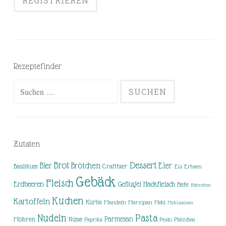
Rezeptefinder
Suchen
nach:
Zutaten
Brot
Dessert
Brötchen
Eier
Bier
Basilikum
Craftbier
Eis
Erbsen
Gebäck
Fleisch
Erdbeeren
Hackfleisch
Geflügel
Hefe
Hähnchen
Kuchen
Kartoffeln
Kürbis
Mandeln
Marzipan
Mehl
Mehlspeisen
Nudeln
Pasta
Parmesan
Möhren
Nüsse
Pesto
Paprika
Plätzchen