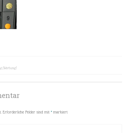
g [Werbung]
mentar
.
Erforderliche Felder sind mit
*
markiert