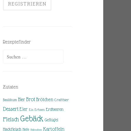
Rezeptefinder
Suchen
nach:
Zutaten
Brot
Brötchen
Bier
Basilikum
Craftbier
Dessert
Eier
Erdbeeren
Eis
Erbsen
Gebäck
Fleisch
Geflügel
Kartoffeln
Hackfleisch
Hefe
Hähnchen