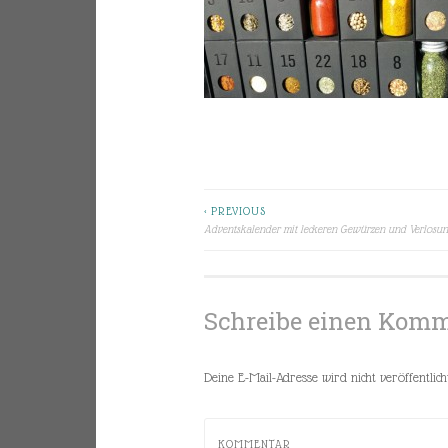
< PREVIOUS
Beitragsnavigation
Adventskalender mit leckeren Gewürzen und Verlosun
Schreibe einen Kom
Deine E-Mail-Adresse wird nicht veröffentlicht
KOMMENTAR