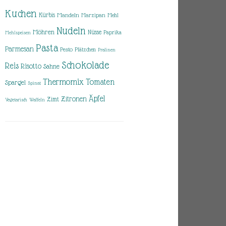
Kuchen
Kürbis
Mandeln
Marzipan
Mehl
Nudeln
Möhren
Nüsse
Paprika
Mehlspeisen
Pasta
Parmesan
Pesto
Plätzchen
Pralinen
Schokolade
Reis
Risotto
Sahne
Thermomix
Tomaten
Spargel
Spinat
Äpfel
Zitronen
Zimt
Vegetarisch
Waffeln