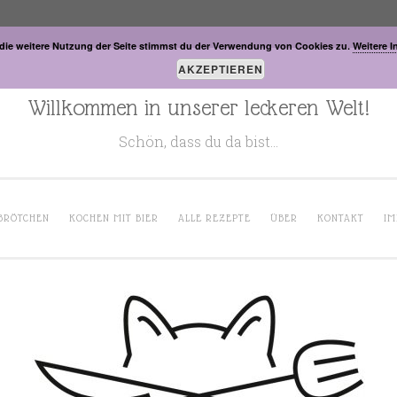
die weitere Nutzung der Seite stimmst du der Verwendung von Cookies zu.
Weitere I
AKZEPTIEREN
Willkommen in unserer leckeren Welt!
Schön, dass du da bist…
BRÖTCHEN
KOCHEN MIT BIER
ALLE REZEPTE
ÜBER
KONTAKT
IM