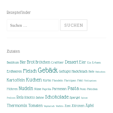
Rezeptefinder
Suchen
nach:
Zutaten
Brot
Dessert
Brötchen
Eier
Bier
Basilikum
Craftbier
Eis
Erbsen
Gebäck
Fleisch
Erdbeeren
Hackfleisch
Geflügel
Hefe
Hähnchen
Kuchen
Kartoffeln
Kürbis
Mandeln
Marzipan
Mehl
Mehlspeisen
Nudeln
Pasta
Parmesan
Möhren
Nüsse
Pesto
Paprika
Plätzchen
Schokolade
Reis
Risotto
Sahne
Spargel
Pralinen
Spinat
Thermomix
Tomaten
Äpfel
Zitronen
Zimt
Vegetarisch
Waffeln