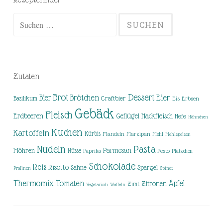
Suchen
nach:
Zutaten
Brot
Dessert
Brötchen
Eier
Bier
Basilikum
Craftbier
Eis
Erbsen
Gebäck
Fleisch
Erdbeeren
Hackfleisch
Geflügel
Hefe
Hähnchen
Kuchen
Kartoffeln
Kürbis
Mandeln
Marzipan
Mehl
Mehlspeisen
Nudeln
Pasta
Parmesan
Möhren
Nüsse
Pesto
Paprika
Plätzchen
Schokolade
Reis
Risotto
Sahne
Spargel
Pralinen
Spinat
Thermomix
Tomaten
Äpfel
Zitronen
Zimt
Vegetarisch
Waffeln